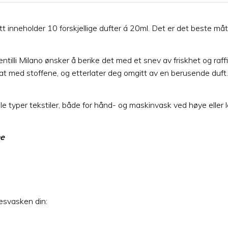
inneholder 10 forskjellige dufter á 20ml. Det er det beste måt
Ventilli Milano ønsker å berike det med et snev av friskhet og r
t med stoffene, og etterlater deg omgitt av en berusende duft.
le typer tekstiler, både for hånd- og maskinvask ved høye eller 
me
lesvasken din: