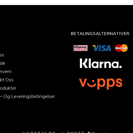
BETALINGSALTERNATIVER
ss
ide
nvern
kt Oss
odukter
 – Og Leveringsbetingelser