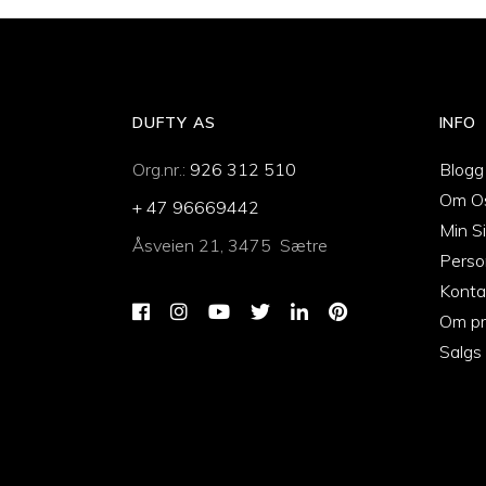
DUFTY AS
INFO
Org.nr.:
926 312 510
Blogg
Om O
+ 47 96669442
Min S
Åsveien 21, 3475 Sætre
Perso
Konta
Om pr
Salgs