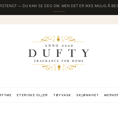
STENGT — DU KAN SE DEG OM, MEN DET ER IKKE MULIG Å BES
RFYME
ETERISKE OLJER
TØYVASK
SKJØNNHET
MERKE