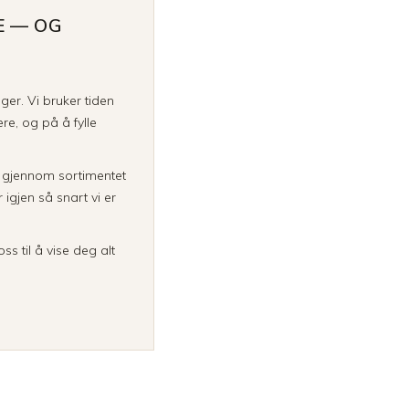
E — OG
inger. Vi bruker tiden
re, og på å fylle
a gjennom sortimentet
igjen så snart vi er
ss til å vise deg alt