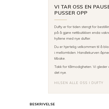
VI TAR OSS EN PAUS
PUSSER OPP
Dufty er for tiden stengt for bestill
på å gjøre nettbutikken enda vakre
hyllene med nye dufter.
Du er hjertelig velkommen til å bl
i mellomtiden. Handlekurven åpner 
tilbake.
Takk for tålmodigheten. Vi gleder o
det nye.
HILSEN ALLE OSS I DUFTY
BESKRIVELSE