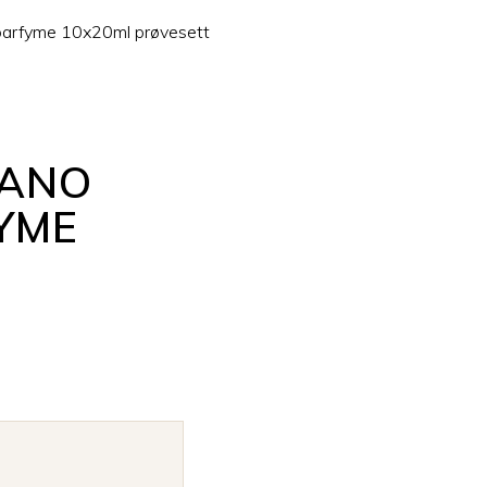
eparfyme 10x20ml prøvesett
LANO
YME