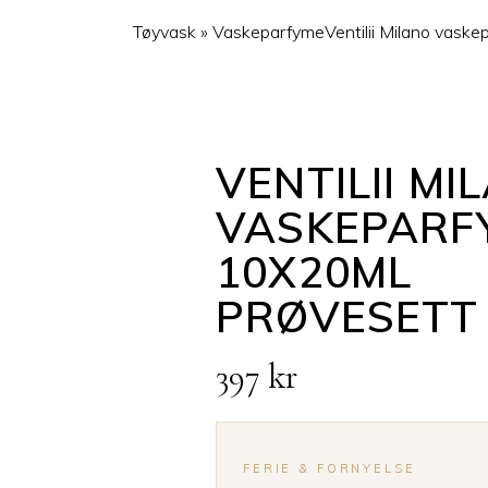
Tøyvask
»
Vaskeparfyme
Ventilii Milano vask
VENTILII MI
VASKEPARF
10X20ML
PRØVESETT
397
kr
FERIE & FORNYELSE