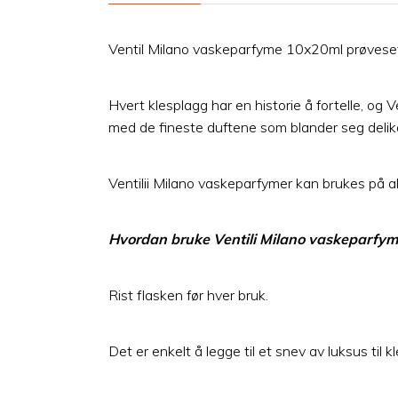
Ventil Milano vaskeparfyme 10x20ml prøvesett 
Hvert klesplagg har en historie å fortelle, og 
med de fineste duftene som blander seg delika
Ventilii Milano vaskeparfymer kan brukes på al
Hvordan bruke Ventili Milano vaskeparfy
Rist flasken før hver bruk.
Det er enkelt å legge til et snev av luksus til k