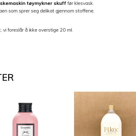
askemaskin tøymykner skuff
før klesvask.
aen som sprer seg delikat gjennom stoffene.
vi foreslår å ikke overstige 20 ml.
TER