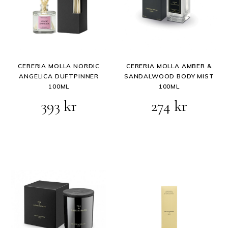
CERERIA MOLLA NORDIC
CERERIA MOLLA AMBER &
ANGELICA DUFTPINNER
SANDALWOOD BODY MIST
100ML
100ML
Opprinnelig
Nåvær
393
kr
274
kr
pris
pris
var:
er:
343 kr.
274 kr.