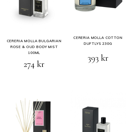
CERERIA MOLLA COTTON
CERERIA MOLLA BULGARIAN
DUFTLYS 230G
ROSE & OUD BODY MIST
100ML
393
kr
Opprinnelig
Nåværende
274
kr
pris
pris
var:
er:
343 kr.
274 kr.