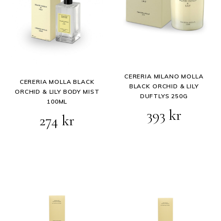
CERERIA MILANO MOLLA
CERERIA MOLLA BLACK
BLACK ORCHID & LILY
ORCHID & LILY BODY MIST
DUFTLYS 250G
100ML
393
kr
Opprinnelig
Nåværende
274
kr
pris
pris
var:
er:
343 kr.
274 kr.