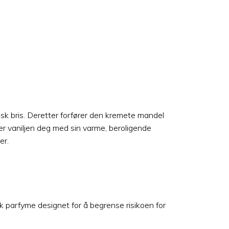
k bris. Deretter forfører den kremete mandel
ner vaniljen deg med sin varme, beroligende
er.
isk parfyme designet for å begrense risikoen for