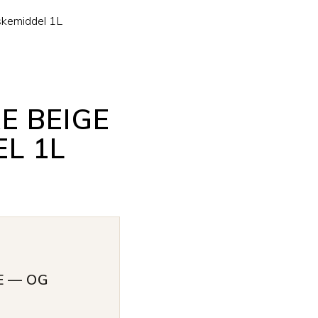
skemiddel 1L
E BEIGE
L 1L
E — OG