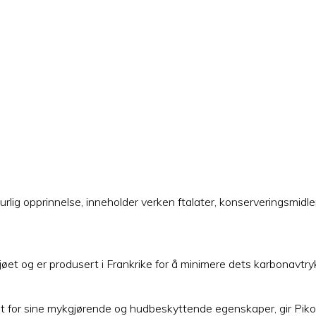
g opprinnelse, inneholder verken ftalater, konserveringsmidler,
ljøet og er produsert i Frankrike for å minimere dets karbonavtry
nt for sine mykgjørende og hudbeskyttende egenskaper, gir Pik