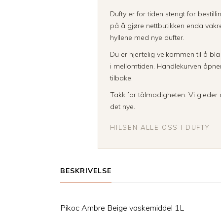
Dufty er for tiden stengt for bestill
på å gjøre nettbutikken enda vakre
hyllene med nye dufter.
Du er hjertelig velkommen til å bl
i mellomtiden. Handlekurven åpner 
tilbake.
Takk for tålmodigheten. Vi gleder o
det nye.
HILSEN ALLE OSS I DUFTY
BESKRIVELSE
Pikoc Ambre Beige vaskemiddel 1L