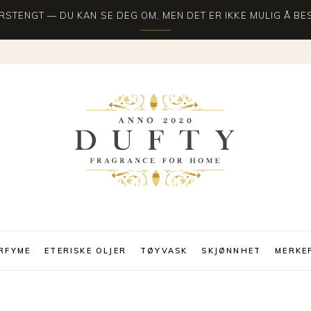
STENGT — DU KAN SE DEG OM, MEN DET ER IKKE MULIG Å BES
RFYME
ETERISKE OLJER
TØYVASK
SKJØNNHET
MERKE