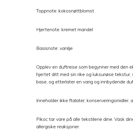
Toppnote: kokosnøttblomst
Hjertenote: kremet mandel
Basisnote: vanilje
Opplev en duftreise som begynner med den eks
hjertet ditt med sin rike og luksuriøse tekstu
base, og etterlater en varig og innbydende d
Inneholder ikke ftalater, konserveringsmidler, a
Pikoc tar vare på alle tekstilene dine. Vask din
allergiske reaksjoner.