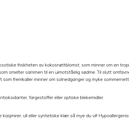
otiske friskheten av kokosnøttblomst, som minner om en tropis
r, som smelter sammen til en uimotståelig sødme. Til slutt omfav
uft som fremkaller minner om solnedganger og myke sommernett
ntioksidanter, fargestoffer eller optiske blekemidler.
e kasjmirer, ull eller syntetiske klær så mye du vil! Hypoallergen