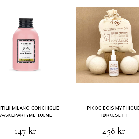
TILII MILANO CONCHIGLIE
PIKOC BOIS MYTHIQU
VASKEPARFYME 100ML
TØRKESETT
147
kr
458
kr