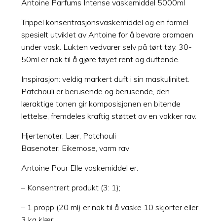
Antoine Parfums Intense vaskemiddel 5000ml
Trippel konsentrasjonsvaskemiddel og en formel
spesielt utviklet av Antoine for å bevare aromaen
under vask. Lukten vedvarer selv på tørt tøy. 30-
50ml er nok til å gjøre tøyet rent og duftende.
Inspirasjon: veldig markert duft i sin maskulinitet.
Patchouli er berusende og berusende, den
læraktige tonen gir komposisjonen en bitende
lettelse, fremdeles kraftig støttet av en vakker rav.
Hjertenoter: Lær, Patchouli
Basenoter: Eikemose, varm rav
Antoine Pour Elle vaskemiddel er:
– Konsentrert produkt (3: 1);
– 1 propp (20 ml) er nok til å vaske 10 skjorter eller
3 kg klær;