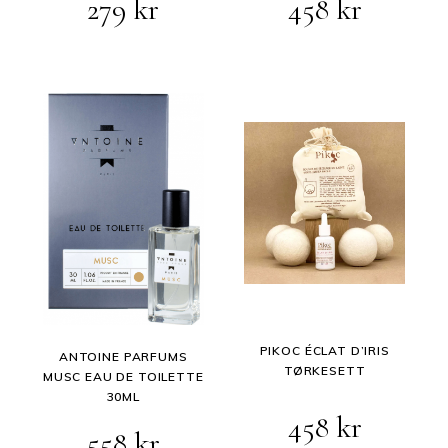
279
kr
458
kr
PIKOC ÉCLAT D’IRIS
ANTOINE PARFUMS
TØRKESETT
MUSC EAU DE TOILETTE
30ML
458
kr
558
kr