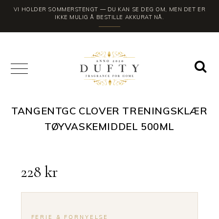
VI HOLDER SOMMERSTENGT — DU KAN SE DEG OM, MEN DET ER
IKKE MULIG Å BESTILLE AKKURAT NÅ.
TANGENTGC CLOVER TRENINGSKLÆR
TØYVASKEMIDDEL 500ML
228
kr
FERIE & FORNYELSE