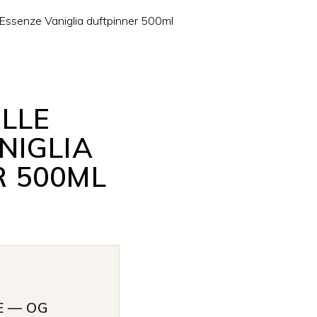
 Essenze Vaniglia duftpinner 500ml
ELLE
NIGLIA
R 500ML
E — OG