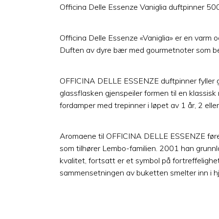
Officina Delle Essenze Vaniglia duftpinner 50
Officina Delle Essenze «Vaniglia» er en varm o
Duften av dyre bær med gourmetnoter som beva
OFFICINA DELLE ESSENZE duftpinner fyller gra
glassflasken gjenspeiler formen til en klassis
fordamper med trepinner i løpet av 1 år, 2 ell
Aromaene til OFFICINA DELLE ESSENZE fører til
som tilhører Lembo-familien. 2001 han grunnl
kvalitet, fortsatt er et symbol på fortreffeli
sammensetningen av buketten smelter inn i h