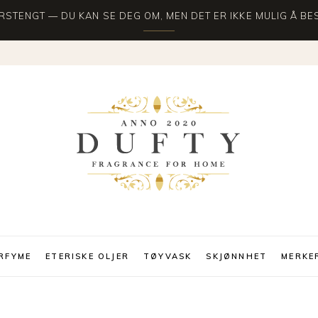
STENGT — DU KAN SE DEG OM, MEN DET ER IKKE MULIG Å BES
RFYME
ETERISKE OLJER
TØYVASK
SKJØNNHET
MERKE