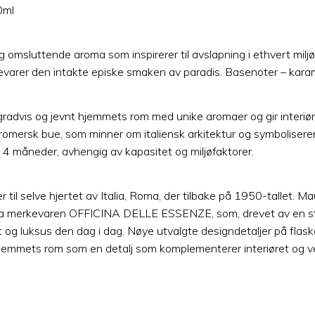
0ml
g omsluttende aroma som inspirerer til avslapning i ethvert milj
rer den intakte episke smaken av paradis. Basenoter – karamel
dvis og jevnt hjemmets rom med unike aromaer og gir interiør
k romersk bue, som minner om italiensk arkitektur og symboliser
er 4 måneder, avhengig av kapasitet og miljøfaktorer.
 selve hjertet av Italia, Roma, der tilbake på 1950-tallet. Ma
a merkevaren OFFICINA DELLE ESSENZE, som, drevet av en stor l
ghet og luksus den dag i dag. Nøye utvalgte designdetaljer på fla
jemmets rom som en detalj som komplementerer interiøret og v