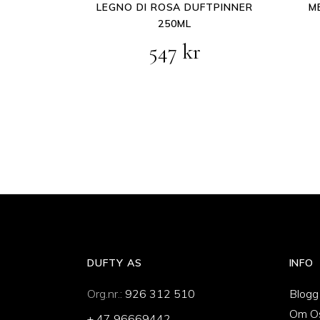
LEGNO DI ROSA DUFTPINNER
M
250ML
547
kr
DUFTY AS
INFO
Org.nr.:
926 312 510
Blogg
Om O
+ 47 96669442