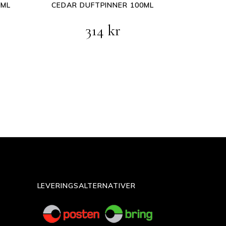
0ML
CEDAR DUFTPINNER 100ML
Opprinnelig
Nåværende
314
kr
pris
pris
var:
er:
393 kr.
314 kr.
LEVERINGSALTERNATIVER