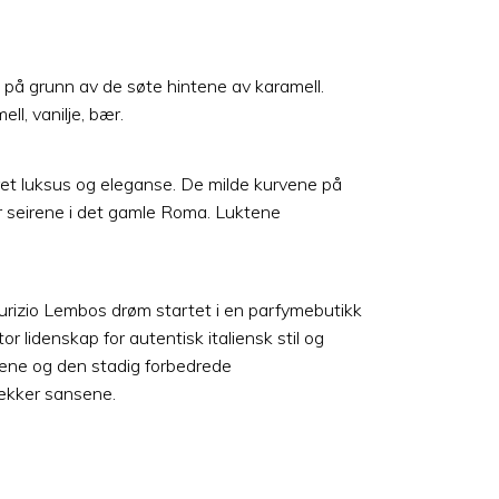
ø på grunn av de søte hintene av karamell.
l, vanilje, bær.
et luksus og eleganse. De milde kurvene på
er seirene i det gamle Roma. Luktene
urizio Lembos drøm startet i en parfymebutikk
idenskap for autentisk italiensk stil og
skene og den stadig forbedrede
ekker sansene.