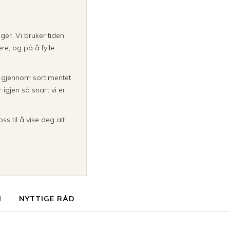
inger. Vi bruker tiden
re, og på å fylle
a gjennom sortimentet
igjen så snart vi er
ss til å vise deg alt
N
NYTTIGE RÅD