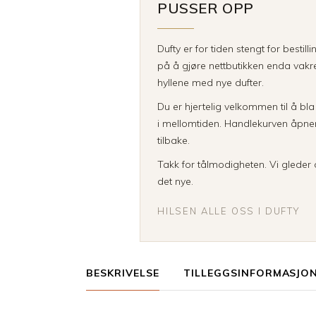
PUSSER OPP
Dufty er for tiden stengt for bestill
på å gjøre nettbutikken enda vakre
hyllene med nye dufter.
Du er hjertelig velkommen til å bl
i mellomtiden. Handlekurven åpner 
tilbake.
Takk for tålmodigheten. Vi gleder o
det nye.
HILSEN ALLE OSS I DUFTY
BESKRIVELSE
TILLEGGSINFORMASJO