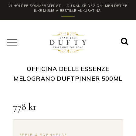
VI HOLDER SOMMERSTENGT — DU KAN SE DEG OM, MEN DET ER
IKKE MULIG Å BESTILLE AKKURAT NÅ.
OFFICINA DELLE ESSENZE
MELOGRANO DUFTPINNER 500ML
778
kr
FERIE & FORNYELSE