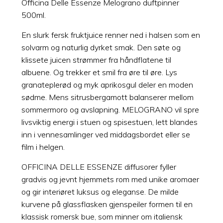
Officina Delle Essenze Melograno duftpinner
500ml.
En slurk fersk fruktjuice renner ned i halsen som en
solvarm og naturlig dyrket smak. Den søte og
klissete juicen strømmer fra håndflatene til
albuene. Og trekker et smil fra øre til øre. Lys
granateplerød og myk aprikosgul deler en moden
sødme. Mens sitrusbergamott balanserer mellom
sommermoro og avslapning. MELOGRANO vil spre
livsviktig energi i stuen og spisestuen, lett blandes
inn i vennesamlinger ved middagsbordet eller se
film i helgen.
OFFICINA DELLE ESSENZE diffusorer fyller
gradvis og jevnt hjemmets rom med unike aromaer
og gir interiøret luksus og eleganse. De milde
kurvene på glassflasken gjenspeiler formen til en
klassisk romersk bue, som minner om italiensk