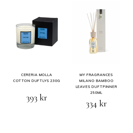
CERERIA MOLLA
MY FRAGRANCES
COTTON DUFTLYS 230G
MILANO BAMBOO
LEAVES DUFTPINNER
250ML
393
kr
Opprinnelig
Nåvære
334
kr
pris
pris
var:
er: