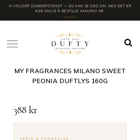
VI HOLDER SOMMERSTENGT — DU KAN SE DEG OM, MEN DET ER
IKKE MULIG Å BESTILLE AKKURAT NÅ.
MY FRAGRANCES MILANO SWEET
PEONIA DUFTLYS 160G
388
kr
FERIE & FORNYELSE