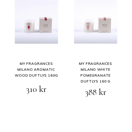
418 kr.
334 kr.
MY FRAGRANCES
MY FRAGRANCES
MILANO AROMATIC
MILANO WHITE
WOOD DUFTLYS 160G
POMEGRANATE
DUFTLYS 160 G
Opprinnelig
Nåværende
310
kr
388
kr
pris
pris
var:
er:
388 kr.
310 kr.