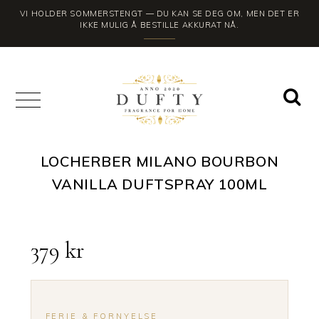
VI HOLDER SOMMERSTENGT — DU KAN SE DEG OM, MEN DET ER
IKKE MULIG Å BESTILLE AKKURAT NÅ.
LOCHERBER MILANO BOURBON
VANILLA DUFTSPRAY 100ML
379
kr
FERIE & FORNYELSE