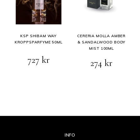
KSP SHIBAM WAY
CERERIA MOLLA AMBER
KROPPSPARFYME 50ML
& SANDALWOOD BODY
MIST 100ML
727
kr
Opprinnelig
Nåvære
274
kr
pris
pris
var:
er:
343 kr.
274 kr.
INFO