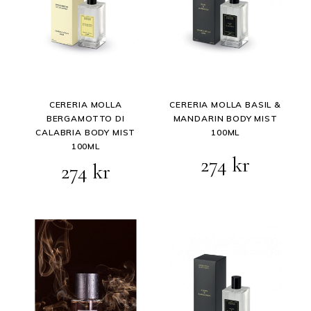
CERERIA MOLLA
CERERIA MOLLA BASIL &
BERGAMOTTO DI
MANDARIN BODY MIST
CALABRIA BODY MIST
100ML
100ML
Opprinnelig
Nåvære
274
kr
Opprinnelig
Nåværende
274
kr
pris
pris
pris
pris
var:
er:
var:
er:
343 kr.
274 kr.
343 kr.
274 kr.