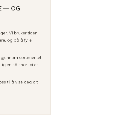
E — OG
inger. Vi bruker tiden
re, og på å fylle
a gjennom sortimentet
igjen så snart vi er
ss til å vise deg alt
N