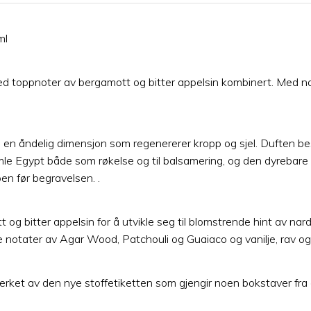
ml
ed toppnoter av bergamott og bitter appelsin kombinert. Med nard
n en åndelig dimensjon som regenererer kropp og sjel. Duften best
le Egypt både som røkelse og til balsamering, og den dyrebare 
en før begravelsen. .
g bitter appelsin for å utvikle seg til blomstrende hint av nar
 notater av Agar Wood, Patchouli og Guaiaco og vanilje, rav og m
erket av den nye stoffetiketten som gjengir noen bokstaver fra