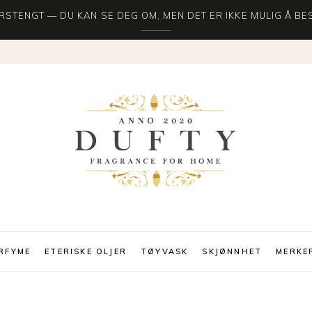
STENGT — DU KAN SE DEG OM, MEN DET ER IKKE MULIG Å BES
RFYME
ETERISKE OLJER
TØYVASK
SKJØNNHET
MERKE