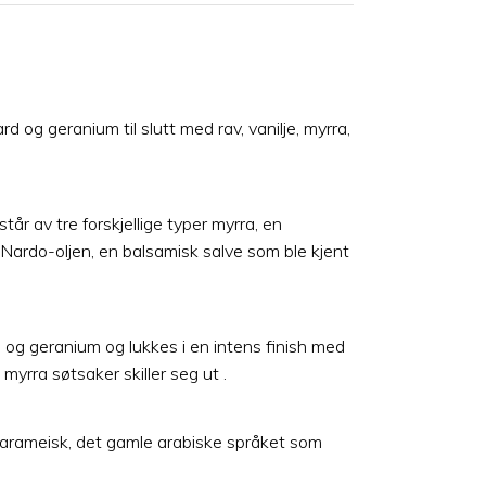
 og geranium til slutt med rav, vanilje, myrra,
år av tre forskjellige typer myrra, en
Nardo-oljen, en balsamisk salve som ble kjent
d og geranium og lukkes i en intens finish med
yrra søtsaker skiller seg ut .
 arameisk, det gamle arabiske språket som