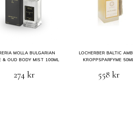
RERIA MOLLA BULGARIAN
LOCHERBER BALTIC AM
 & OUD BODY MIST 100ML
KROPPSPARFYME 50M
Opprinnelig
Nåværende
274
kr
558
kr
pris
pris
var:
er:
343 kr.
274 kr.