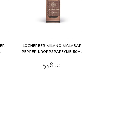
BER
LOCHERBER MILANO MALABAR
L
PEPPER KROPPSPARFYME 50ML
558
kr