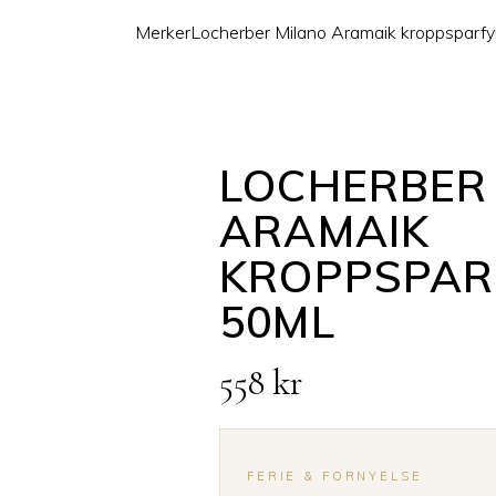
Merker
Locherber Milano Aramaik kroppsparf
LOCHERBER
ARAMAIK
KROPPSPAR
50ML
558
kr
FERIE & FORNYELSE