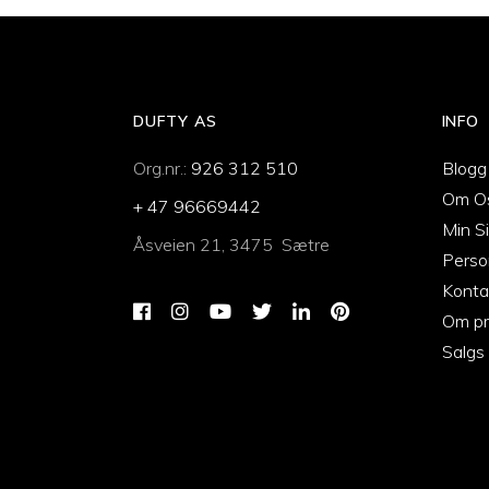
DUFTY AS
INFO
Org.nr.:
926 312 510
Blogg
Om O
+ 47 96669442
Min S
Åsveien 21, 3475 Sætre
Perso
Konta
Om pr
Salgs