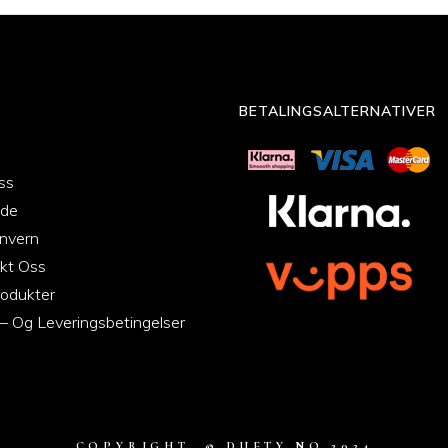
BETALINGSALTERNATIVER
ss
ide
nvern
kt Oss
odukter
 – Og Leveringsbetingelser
COPYRIGHT ©
DUFTY.NO
2024