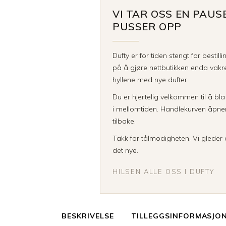
VI TAR OSS EN PAUS
PUSSER OPP
Dufty er for tiden stengt for bestill
på å gjøre nettbutikken enda vakre
hyllene med nye dufter.
Du er hjertelig velkommen til å bl
i mellomtiden. Handlekurven åpner 
tilbake.
Takk for tålmodigheten. Vi gleder o
det nye.
HILSEN ALLE OSS I DUFTY
BESKRIVELSE
TILLEGGSINFORMASJO