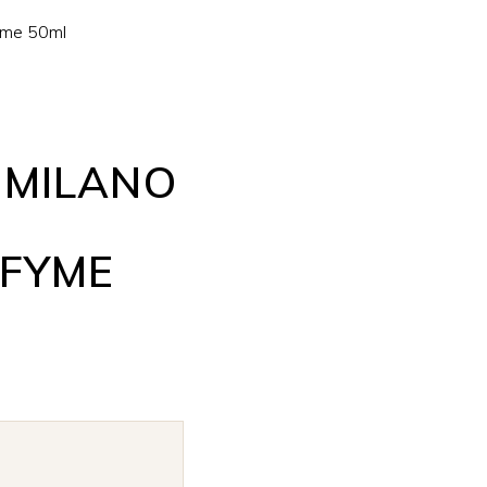
yme 50ml
 MILANO
FYME