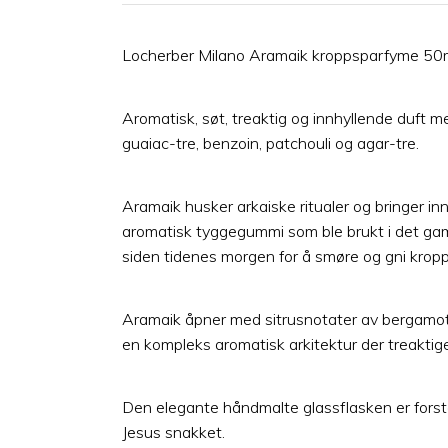
Locherber Milano Aramaik kroppsparfyme 50
Aromatisk, søt, treaktig og innhyllende duft m
guaiac-tre, benzoin, patchouli og agar-tre.
Aramaik husker arkaiske ritualer og bringer in
aromatisk tyggegummi som ble brukt i det gam
siden tidenes morgen for å smøre og gni kropp
Aramaik åpner med sitrusnotater av bergamott o
en kompleks aromatisk arkitektur der treaktige
Den elegante håndmalte glassflasken er forst
Jesus snakket.