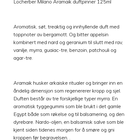
Locherber Milano Aramaik duftpinner 125ml
Aromatisk, søt, treaktig og innhyllende duft med
toppnoter av bergamott. Og bitter appelsin
kombinert med nard og geranium til slutt med rav,
vanilje, myrra, guaiac-tre, benzoin, patchouli og
agar-tre.
Aramaik husker arkaiske ritualer og bringer inn en
åndelig dimensjon som regenererer kropp og sjel.
Duften består av tre forskjellige typer myrra. En
aromatisk tyggegummi som ble brukt i det gamle
Egypt både som røkelse og til balsamering, og den
dyrebare. Nardo-oljen, en balsamisk salve som ble
kjent siden tidenes morgen for å smøre og gni
kroppen før begravelsen. .