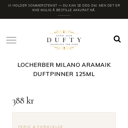
VI HOLDER SOMMERSTENGT — DU KAN SE DEG OM, MEN DET ER
IKKE MULIG Å BESTILLE AKKURAT NÅ.
LOCHERBER MILANO ARAMAIK
DUFTPINNER 125ML
388
kr
FERIE & FORNYELSE