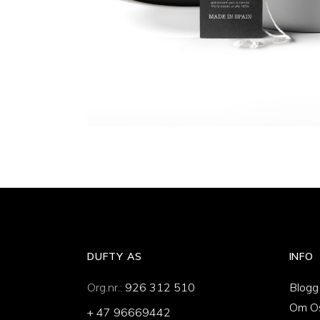
DUFTY AS
INFO
Org.nr.:
926 312 510
Blogg
Om O
+ 47 96669442