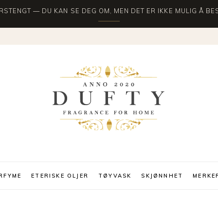
STENGT — DU KAN SE DEG OM, MEN DET ER IKKE MULIG Å BES
RFYME
ETERISKE OLJER
TØYVASK
SKJØNNHET
MERKE