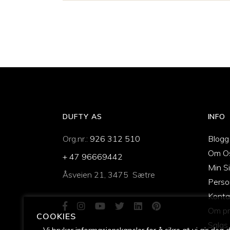
DUFTY AS
INFO
Org.nr.:
926 312 510
Blogg
Om O
+ 47 96669442
Min S
Åsveien 21, 3475 Sætre
Perso
Konta
Om pr
COOKIES
Salgs