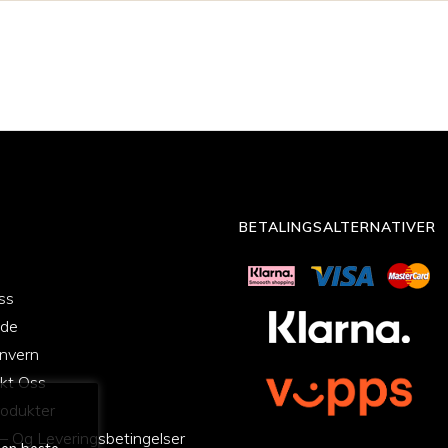
BETALINGSALTERNATIVER
ss
ide
nvern
kt Oss
odukter
 – Og Leveringsbetingelser