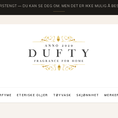
STENGT — DU KAN SE DEG OM, MEN DET ER IKKE MULIG Å BES
RFYME
ETERISKE OLJER
TØYVASK
SKJØNNHET
MERKE